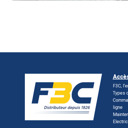
Accès
F3C, l’
Types d
Command
ligne
Mainte
Electric