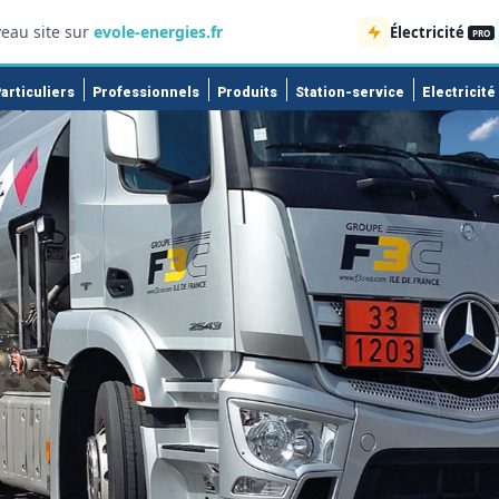
eau site sur
evole-energies.fr
Électricité
PRO
articuliers
Professionnels
Produits
Station-service
Electricité