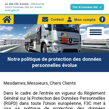
Le site F3C évolue :
Découvrez
L’entreprise
notre nouveau site sur
evole-
Voir le nouveau site
→
energies.fr
Particuliers
Contact
Mon compte
Professionnels
Produits
Station-service
Electricité
Notre politique de protection des données
personnelles évolue
Mesdames, Messieurs, Chers Clients
Dans le cadre de l’entrée en vigueur du Règlement
Général sur la Protection des Données Personnelles
(RGPD) dans toute l’Union européenne, F3C met à
jour sa politique de protection des données