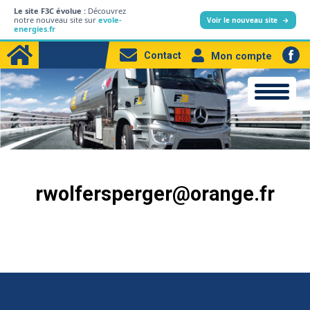
Le site F3C évolue :
Découvrez
L’entreprise
notre nouveau site sur
evole-
Voir le nouveau site
→
energies.fr
Particuliers
Contact
Mon compte
Professionnels
Produits
Station-service
Electricité
rwolfersperger@orange.fr