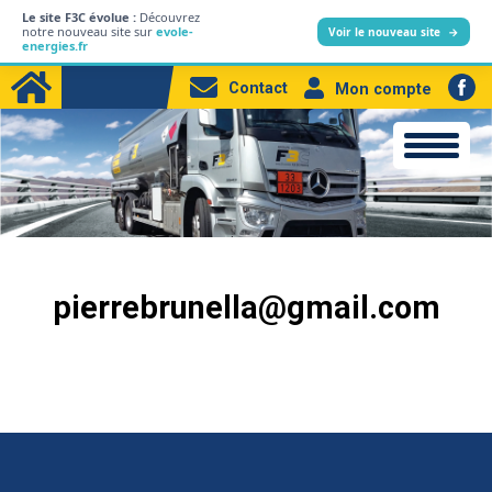
Le site F3C évolue :
Découvrez
L’entreprise
notre nouveau site sur
evole-
Voir le nouveau site
→
energies.fr
Particuliers
Contact
Mon compte
Professionnels
Produits
Station-service
Electricité
pierrebrunella@gmail.com