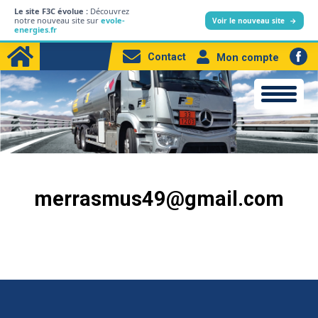
Le site F3C évolue :
Découvrez
L’entreprise
notre nouveau site sur
evole-
Voir le nouveau site
→
energies.fr
Particuliers
Contact
Mon compte
Professionnels
Produits
Station-service
Electricité
merrasmus49@gmail.com