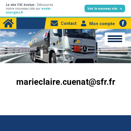
Le site F3C évolue :
Découvrez
L’entreprise
notre nouveau site sur
evole-
Voir le nouveau site
→
energies.fr
Particuliers
Contact
Mon compte
Professionnels
Produits
Station-service
Electricité
marieclaire.cuenat@sfr.fr