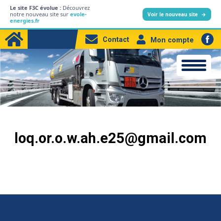
Le site F3C évolue :
Découvrez
L’entreprise
notre nouveau site sur
evole-
Voir le nouveau site
→
energies.fr
Particuliers
Contact
Mon compte
Professionnels
Produits
Station-service
Electricité
loq.or.o.w.ah.e25@gmail.com