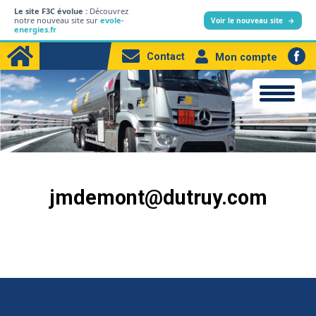
Le site F3C évolue :
Découvrez
L’entreprise
notre nouveau site sur
evole-
Voir le nouveau site
→
energies.fr
Particuliers
Contact
Mon compte
Professionnels
Produits
Station-service
Electricité
jmdemont@dutruy.com