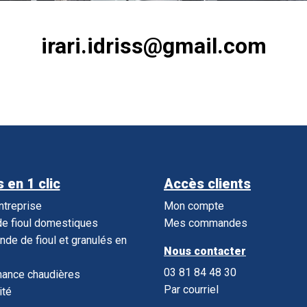
irari.idriss@gmail.com
 en 1 clic
Accès clients
entreprise
Mon compte
e fioul domestiques
Mes commandes
e de fioul et granulés en
Nous contacter
03 81 84 48 30
nance chaudières
Par courriel
ité