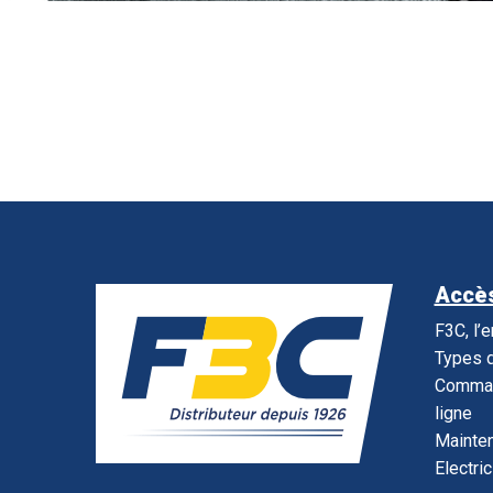
Accès
F3C, l’
Types d
Command
ligne
Mainte
Electric