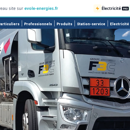
eau site sur
evole-energies.fr
Électricité
PRO
articuliers
Professionnels
Produits
Station-service
Electricité