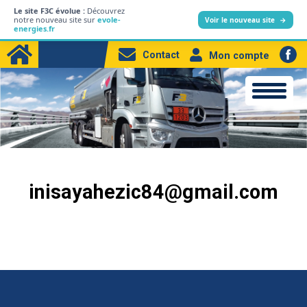
Le site F3C évolue :
Découvrez
L’entreprise
notre nouveau site sur
evole-
Voir le nouveau site
→
energies.fr
Particuliers
Contact
Mon compte
Professionnels
Produits
Station-service
Electricité
inisayahezic84@gmail.com