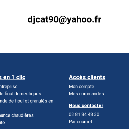
djcat90@yahoo.fr
 en 1 clic
Accès clients
entreprise
Mon compte
e fioul domestiques
Mes commandes
e de fioul et granulés en
Nous contacter
03 81 84 48 30
nance chaudières
Par courriel
ité