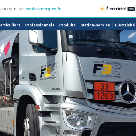
eau site sur
evole-energies.fr
Électricité
PRO
articuliers
Professionnels
Produits
Station-service
Electricité