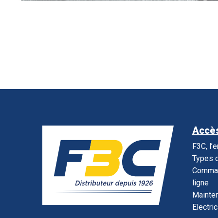
Accès
F3C, l’
Types d
Command
ligne
Mainte
Electric