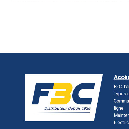
Accès
F3C, l’
Types d
Command
ligne
Mainte
Electric