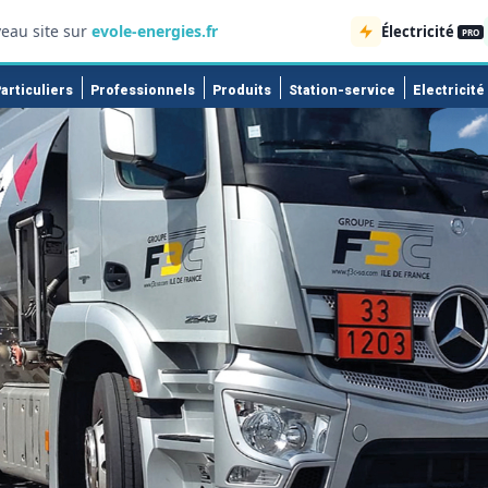
eau site sur
evole-energies.fr
Électricité
PRO
articuliers
Professionnels
Produits
Station-service
Electricité