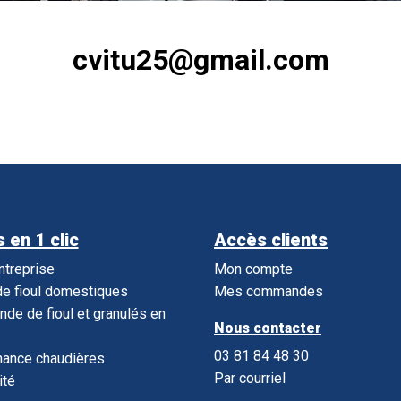
cvitu25@gmail.com
 en 1 clic
Accès clients
entreprise
Mon compte
e fioul domestiques
Mes commandes
e de fioul et granulés en
Nous contacter
03 81 84 48 30
nance chaudières
Par courriel
ité