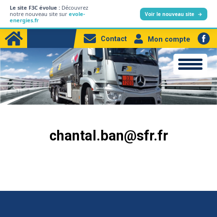
Le site F3C évolue :
Découvrez
L’entreprise
notre nouveau site sur
evole-
Voir le nouveau site
→
energies.fr
Particuliers
Contact
Mon compte
Professionnels
Produits
Station-service
Electricité
chantal.ban@sfr.fr