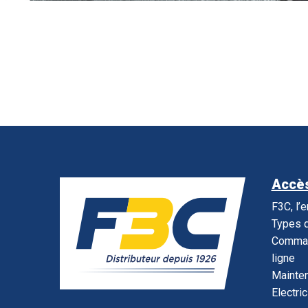
Accès
F3C, l’
Types d
Command
ligne
Mainte
Electric