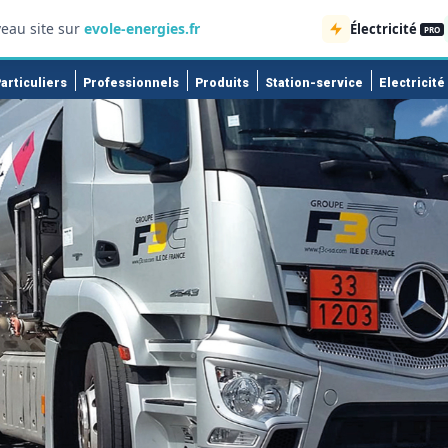
eau site sur
evole-energies.fr
Électricité
PRO
articuliers
Professionnels
Produits
Station-service
Electricité