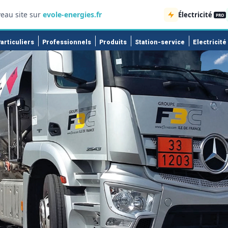
eau site sur
evole-energies.fr
Électricité
PRO
articuliers
Professionnels
Produits
Station-service
Electricité