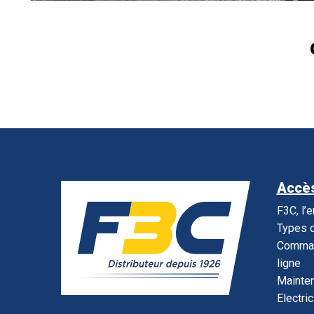
Accès
F3C, l’
Types d
Command
ligne
Mainte
Electric