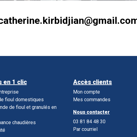
catherine.kirbidjian@gmail.co
 en 1 clic
Accès clients
entreprise
Mon compte
e fioul domestiques
Mes commandes
e de fioul et granulés en
Nous contacter
03 81 84 48 30
nance chaudières
Par courriel
ité