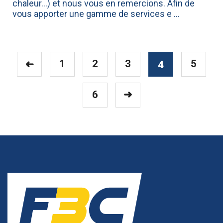
chaleur...) et nous vous en remercions. Afin de
vous apporter une gamme de services e ...
1
2
3
5
➜
4
6
➜